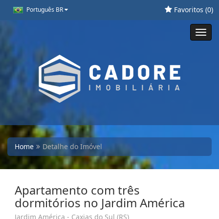
Favoritos (
0
)
Português BR
Toggl
navig
Home
Detalhe do Imóvel
Apartamento com três
dormitórios no Jardim América
Jardim América - Caxias do Sul (RS)