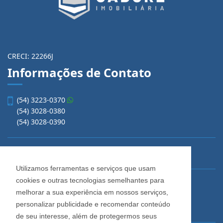
CRECI: 22266J
Informações de Contato
(54) 3223-0370
(54) 3028-0380
(54) 3028-0390
vendas@imobiliariacadore.com.br
Utilizamos ferramentas e serviços que usam
cookies e outras tecnologias semelhantes para
Imobiliária Cadore
melhorar a sua experiência em nossos serviços,
Rua Os Dezoito do Forte, 1622, Centro
personalizar publicidade e recomendar conteúdo
Caxias do Sul - Rio Grande do Sul
de seu interesse, além de protegermos seus