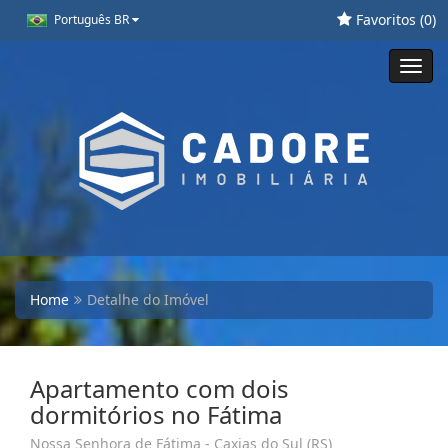
Favoritos (
0
)
Português BR
Toggl
navig
Home
Detalhe do Imóvel
Apartamento com dois
dormitórios no Fátima
Nossa Senhora de Fátima - Caxias do Sul (RS)