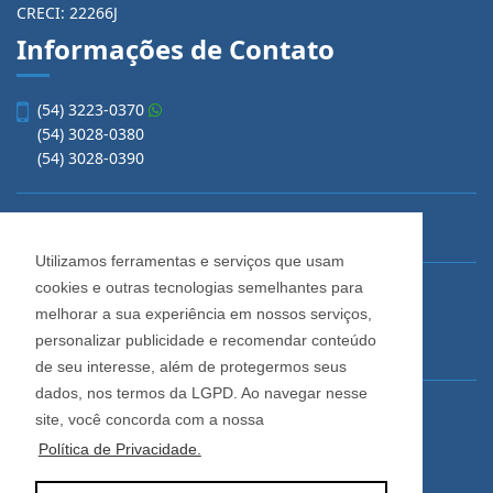
CRECI: 22266J
Informações de Contato
(54) 3223-0370
(54) 3028-0380
(54) 3028-0390
vendas@imobiliariacadore.com.br
Utilizamos ferramentas e serviços que usam
cookies e outras tecnologias semelhantes para
Imobiliária Cadore
melhorar a sua experiência em nossos serviços,
Rua Os Dezoito do Forte, 1622, Centro
personalizar publicidade e recomendar conteúdo
Caxias do Sul - Rio Grande do Sul
de seu interesse, além de protegermos seus
dados, nos termos da LGPD. Ao navegar nesse
Horário de Atendimento
site, você concorda com a nossa
De segunda a sexta-feira
Política de Privacidade.
Das 08:30 às 12:00 e das 13:30 às 18:00