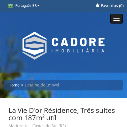
Favoritos (
0
)
Português BR
Toggl
navig
Home
Detalhe do Imóvel
La Vie D'or Résidence, Três suítes
com 187m² utíl
Madureira - Caxias do Sul (RS)