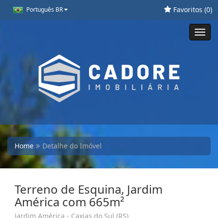
Favoritos (
0
)
Português BR
Toggl
navig
Home
Detalhe do Imóvel
Terreno de Esquina, Jardim
América com 665m²
Jardim América - Caxias do Sul (RS)