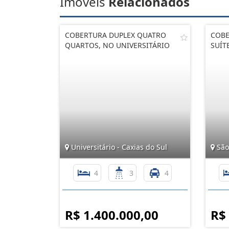
Imóveis
Relacionados
COBERTURA DUPLEX QUATRO
COBE
QUARTOS, NO UNIVERSITÁRIO
SUÍT
Universitário - Caxias do Sul
São 
4
3
4
R$ 1.400.000,00
R$