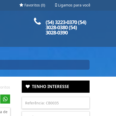
Favoritos (
0
)
Ligamos para você
Ligue para nós!
(54) 3223-0370 (54)
3028-0380 (54)
3028-0390
TENHO INTERESSE
oritos
a de