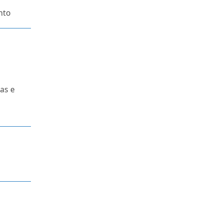
nto
as e