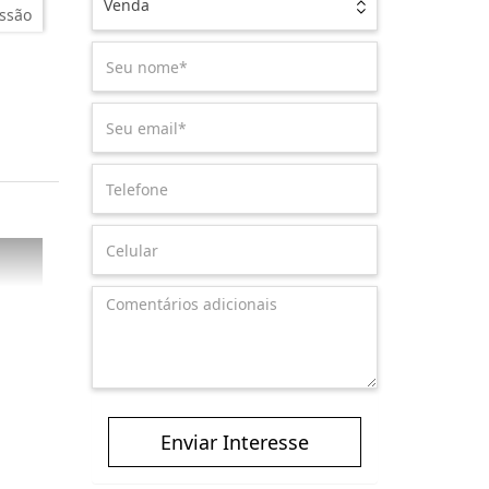
Venda
ssão