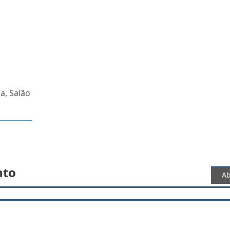
a, Salão
nto
Ab