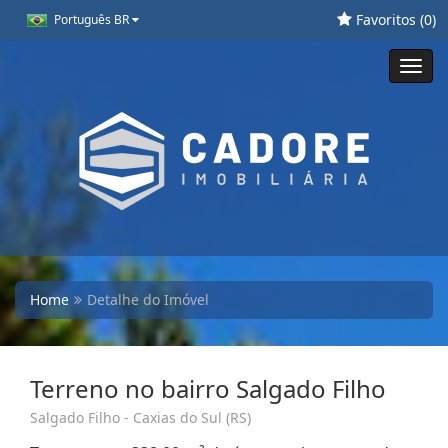
Favoritos (
0
)
Português BR
Toggl
navig
Home
Detalhe do Imóvel
Terreno no bairro Salgado Filho
Salgado Filho - Caxias do Sul (RS)