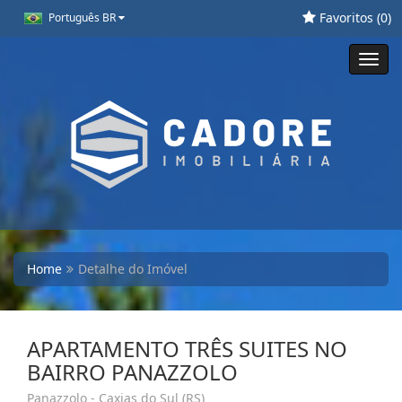
Favoritos (
0
)
Português BR
Toggl
navig
Home
Detalhe do Imóvel
APARTAMENTO TRÊS SUITES NO
BAIRRO PANAZZOLO
Panazzolo - Caxias do Sul (RS)