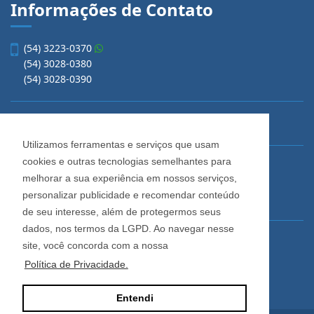
Informações de Contato
(54) 3223-0370
(54) 3028-0380
(54) 3028-0390
vendas@imobiliariacadore.com.br
Utilizamos ferramentas e serviços que usam
cookies e outras tecnologias semelhantes para
Imobiliária Cadore
melhorar a sua experiência em nossos serviços,
Rua Os Dezoito do Forte, 1622, Centro
personalizar publicidade e recomendar conteúdo
Caxias do Sul - Rio Grande do Sul
de seu interesse, além de protegermos seus
dados, nos termos da LGPD. Ao navegar nesse
Horário de Atendimento
site, você concorda com a nossa
De segunda a sexta-feira
Política de Privacidade.
Das 08:30 às 12:00 e das 13:30 às 18:00
Entendi