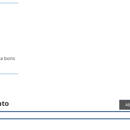
ça bons
nto
Ab