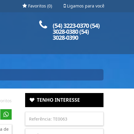
Favoritos (
0
)
Ligamos para você
Ligue para nós!
(54) 3223-0370 (54)
3028-0380 (54)
3028-0390
TENHO INTERESSE
oritos
a de