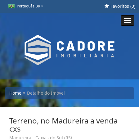
Favoritos (
0
)
Português BR
Toggl
navig
Home
Detalhe do Imóvel
Terreno, no Madureira a venda
cxs
Madureira - Caxias do Sul (RS)