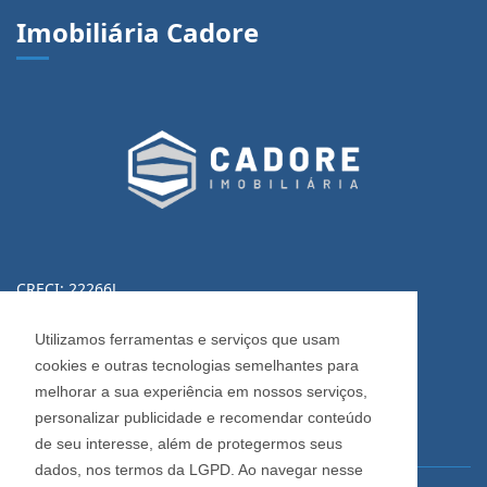
Imobiliária Cadore
CRECI: 22266J
Informações de Contato
Utilizamos ferramentas e serviços que usam
cookies e outras tecnologias semelhantes para
(54) 3223-0370
melhorar a sua experiência em nossos serviços,
(54) 3028-0380
personalizar publicidade e recomendar conteúdo
(54) 3028-0390
de seu interesse, além de protegermos seus
dados, nos termos da LGPD. Ao navegar nesse