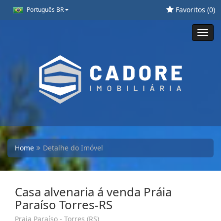
Favoritos (
0
)
Português BR
Toggl
navig
Home
Detalhe do Imóvel
Casa alvenaria á venda Práia
Paraíso Torres-RS
Praia Paraíso - Torres (RS)