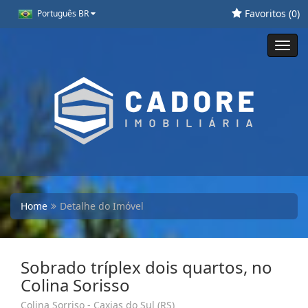
Favoritos (
0
)
Português BR
Toggl
navig
Home
Detalhe do Imóvel
Sobrado tríplex dois quartos, no
Colina Sorisso
Colina Sorriso - Caxias do Sul (RS)