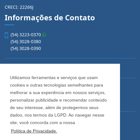
CRECI: 22266J
Informações de Contato
(54) 3223-0370
(54) 3028-0380
(54) 3028-0390
Utilizamos ferramentas e serviços que usam
cookies e outras tecnologias semelhantes para
vendas@imobiliariacadore.com.br
melhorar a sua experiência em nossos serviços,
personalizar publicidade e recomendar conteúdo
de seu interesse, além de protegermos seus
Imobiliária Cadore
dados, nos termos da LGPD. Ao navegar nesse
Rua Os Dezoito do Forte, 1622, Centro
site, você concorda com a nossa
Caxias do Sul - Rio Grande do Sul
Política de Privacidade.