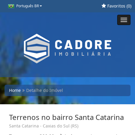
Favoritos (
0
)
Português BR
Toggl
navig
Home
Detalhe do Imóvel
Terrenos no bairro Santa Catarina
Santa Catarina - Caxias do Sul (RS)