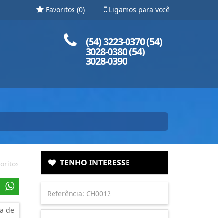
Favoritos (
0
)
Ligamos para você
Ligue para nós!
(54) 3223-0370 (54)
3028-0380 (54)
3028-0390
TENHO INTERESSE
oritos
a de