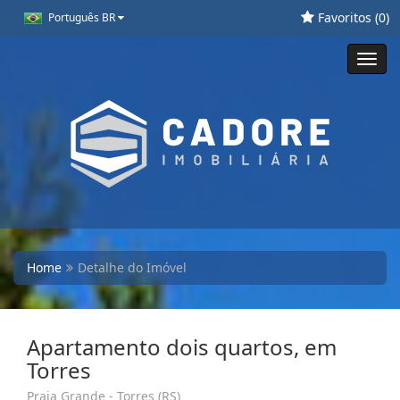
Favoritos (
0
)
Português BR
Toggl
navig
Home
Detalhe do Imóvel
Apartamento dois quartos, em
Torres
Praia Grande - Torres (RS)