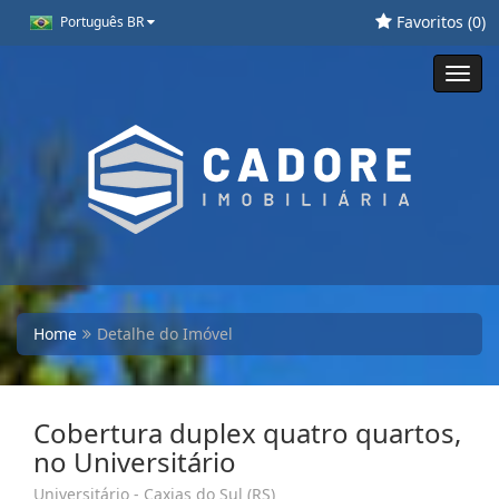
Favoritos (
0
)
Português BR
Toggl
navig
Home
Detalhe do Imóvel
Cobertura duplex quatro quartos,
no Universitário
Universitário - Caxias do Sul (RS)