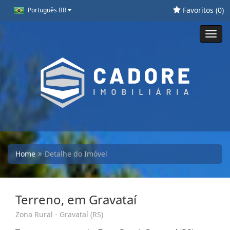
Favoritos (
0
)
Português BR
Toggl
navig
Home
Detalhe do Imóvel
Terreno, em Gravataí
Zona Rural - Gravataí (RS)