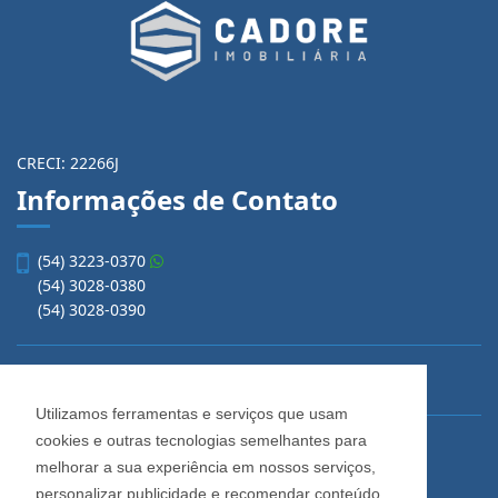
CRECI: 22266J
Informações de Contato
(54) 3223-0370
(54) 3028-0380
(54) 3028-0390
vendas@imobiliariacadore.com.br
Utilizamos ferramentas e serviços que usam
cookies e outras tecnologias semelhantes para
Imobiliária Cadore
melhorar a sua experiência em nossos serviços,
Rua Os Dezoito do Forte, 1622, Centro
personalizar publicidade e recomendar conteúdo