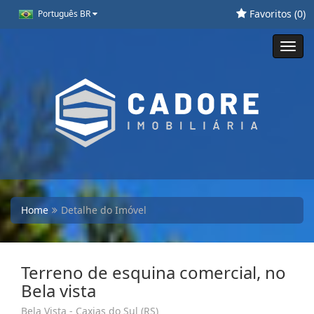
Favoritos (
0
)
Português BR
Toggl
navig
Home
Detalhe do Imóvel
Terreno de esquina comercial, no
Bela vista
Bela Vista - Caxias do Sul (RS)