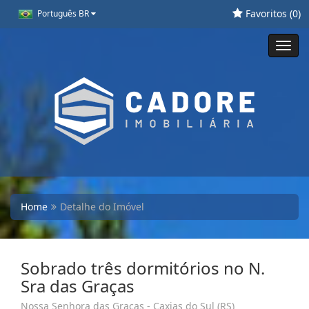
Favoritos (
0
)
Português BR
Toggl
navig
Home
Detalhe do Imóvel
Sobrado três dormitórios no N.
Sra das Graças
Nossa Senhora das Graças - Caxias do Sul (RS)