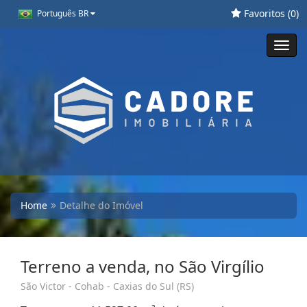
Favoritos (
0
)
Português BR
Toggl
navig
Home
Detalhe do Imóvel
Terreno a venda, no São Virgílio
São Victor - Cohab - Caxias do Sul (RS)