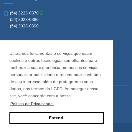
(54) 3223-0370
(54) 3028-0380
(54) 3028-0390
vendas@imobiliariacadore.com.br
Utilizamos ferramentas e serviços que usam
cookies e outras tecnologias semelhantes para
Imobiliária Cadore
melhorar a sua experiência em nossos serviços,
Rua Os Dezoito do Forte, 1622, Centro
personalizar publicidade e recomendar conteúdo
Caxias do Sul - Rio Grande do Sul
de seu interesse, além de protegermos seus
dados, nos termos da LGPD. Ao navegar nesse
Horário de Atendimento
site, você concorda com a nossa
De segunda a sexta-feira
Política de Privacidade.
Das 08:30 às 12:00 e das 13:30 às 18:00
Entendi
Site desenvolvido por
ImóvelOffice
© - Todos os direitos reservados