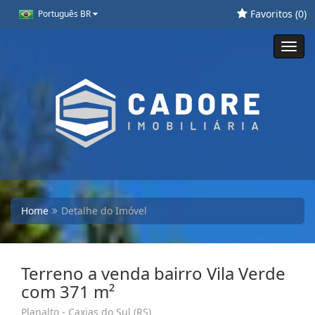
Favoritos (
0
)
Português BR
Toggl
navig
Home
Detalhe do Imóvel
Terreno a venda bairro Vila Verde
com 371 m²
Planalto - Caxias do Sul (RS)