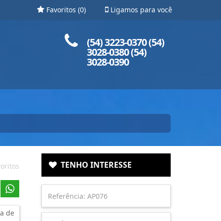
Favoritos (
0
)
Ligamos para você
Ligue para nós!
(54) 3223-0370 (54)
3028-0380 (54)
3028-0390
TENHO INTERESSE
oritos
a de