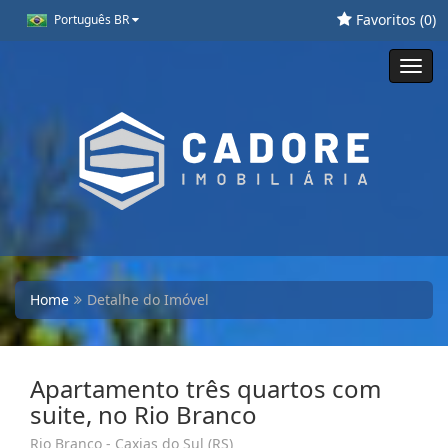
Favoritos (
0
)
Português BR
Toggl
navig
Home
Detalhe do Imóvel
Apartamento três quartos com
suite, no Rio Branco
Rio Branco - Caxias do Sul (RS)