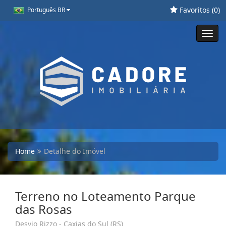
Favoritos (
0
)
Português BR
Toggl
navig
Home
Detalhe do Imóvel
Terreno no Loteamento Parque
das Rosas
Desvio Rizzo - Caxias do Sul (RS)