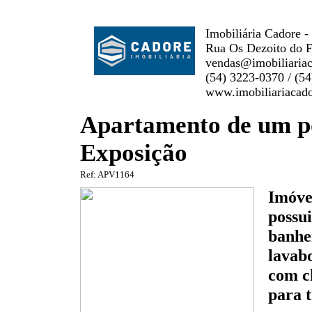
Imobiliária Cadore -
Rua Os Dezoito do F
vendas@imobiliaria
(54) 3223-0370 / (5
www.imobiliariacad
Apartamento de um po
Exposição
Ref: APV1164
Imóve
possui
banhei
lavabo
com c
para t