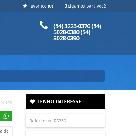
Favoritos (
0
)
Ligamos para você
Ligue para nós!
(54) 3223-0370 (54)
3028-0380 (54)
3028-0390
TENHO INTERESSE
oritos
a de