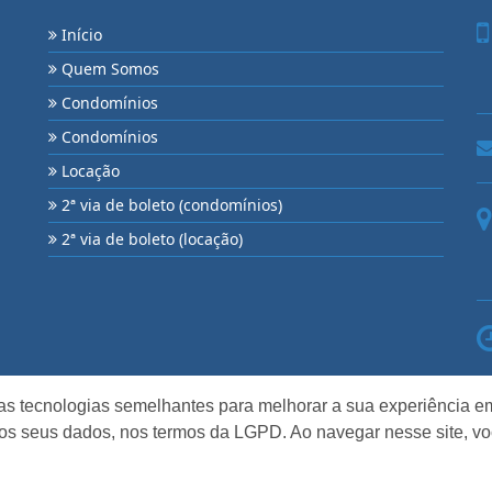
Início
Quem Somos
Condomínios
Condomínios
Locação
2ª via de boleto (condomínios)
2ª via de boleto (locação)
as tecnologias semelhantes para melhorar a sua experiência em
os seus dados, nos termos da LGPD. Ao navegar nesse site, v
eitos reservados