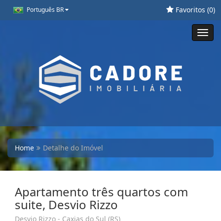
Favoritos (
0
)
Português BR
Toggl
navig
Home
Detalhe do Imóvel
Apartamento três quartos com
suite, Desvio Rizzo
Desvio Rizzo - Caxias do Sul (RS)