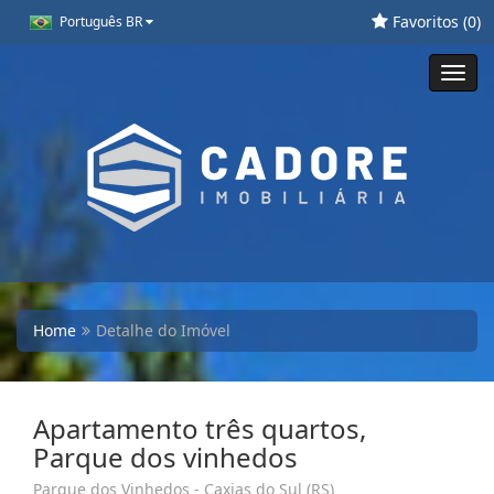
Favoritos (
0
)
Português BR
Toggl
navig
Home
Detalhe do Imóvel
Apartamento três quartos,
Parque dos vinhedos
Parque dos Vinhedos - Caxias do Sul (RS)