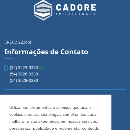
CRECI: 22266J
Informações de Contato
(54) 3223-0370
(54) 3028-0380
(54) 3028-0390
vendas@imobiliariacadore.com.br
Utilizamos ferramentas e serviços que usam
cookies e outras tecnologias semelhantes para
Imobiliária Cadore
melhorar a sua experiência em nossos serviços,
Rua Os Dezoito do Forte, 1622, Centro
personalizar publicidade e recomendar conteúdo
Caxias do Sul - Rio Grande do Sul