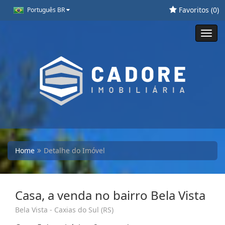
Favoritos (
0
)
Português BR
Toggl
navig
Home
Detalhe do Imóvel
Casa, a venda no bairro Bela Vista
Bela Vista - Caxias do Sul (RS)