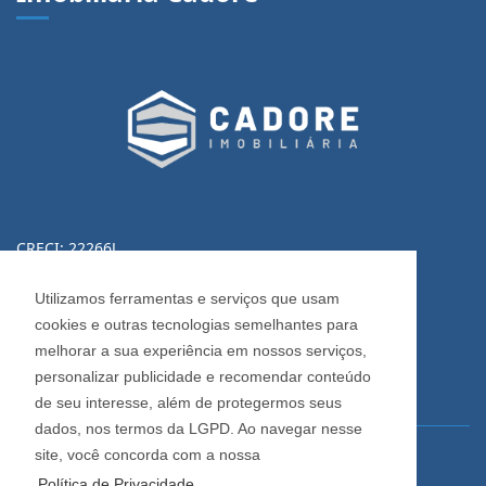
CRECI: 22266J
Informações de Contato
Utilizamos ferramentas e serviços que usam
cookies e outras tecnologias semelhantes para
(54) 3223-0370
melhorar a sua experiência em nossos serviços,
(54) 3028-0380
personalizar publicidade e recomendar conteúdo
(54) 3028-0390
de seu interesse, além de protegermos seus
dados, nos termos da LGPD. Ao navegar nesse
site, você concorda com a nossa
vendas@imobiliariacadore.com.br
Política de Privacidade.