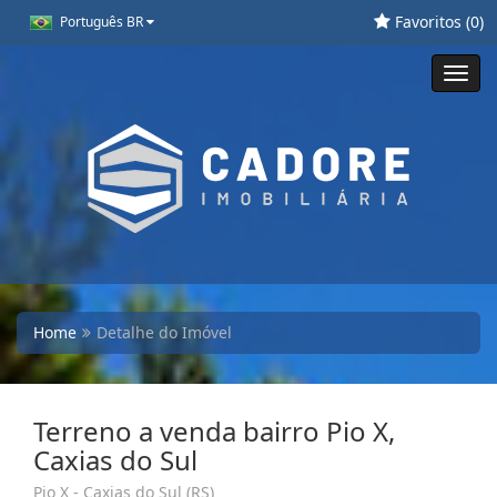
Favoritos (
0
)
Português BR
Toggl
navig
Home
Detalhe do Imóvel
Terreno a venda bairro Pio X,
Caxias do Sul
Pio X - Caxias do Sul (RS)