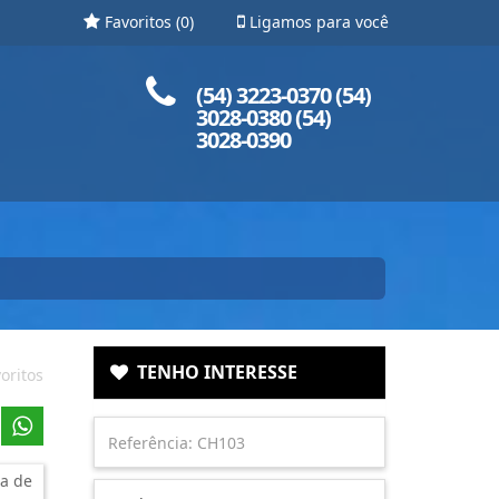
Favoritos (
0
)
Ligamos para você
Ligue para nós!
(54) 3223-0370 (54)
3028-0380 (54)
3028-0390
TENHO INTERESSE
oritos
a de