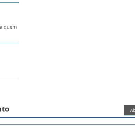
ra quem
nto
Ab