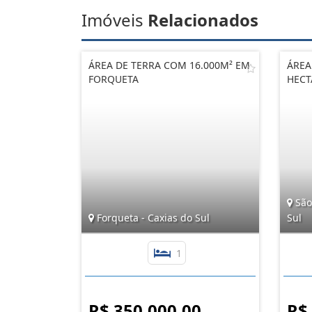
Imóveis
Relacionados
ÁREA DE TERRA COM 16.000M² EM
ÁREA
FORQUETA
HECT
São 
Forqueta - Caxias do Sul
Sul
1
R$ 350.000,00
R$