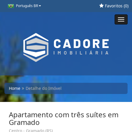
Favoritos (
0
)
Português BR
Toggl
navig
Home
Detalhe do Imóvel
Apartamento com três suítes em
Gramado
Centro - Gramado (RS)