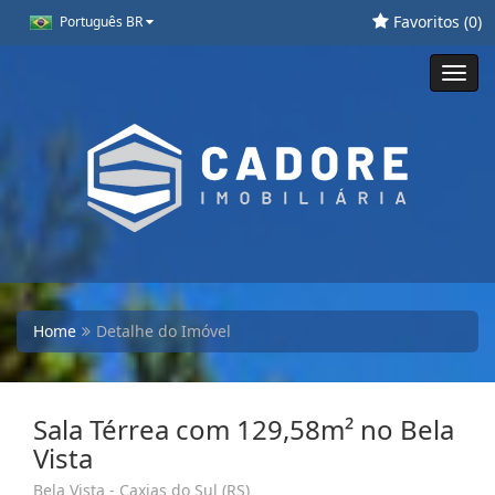
Favoritos (
0
)
Português BR
Toggl
navig
Home
Detalhe do Imóvel
Sala Térrea com 129,58m² no Bela
Vista
Bela Vista - Caxias do Sul (RS)