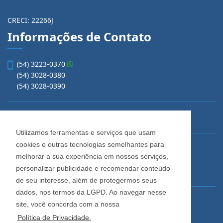
CRECI: 22266J
Informações de Contato
(54) 3223-0370
(54) 3028-0380
(54) 3028-0390
vendas@imobiliariacadore.com.br
Utilizamos ferramentas e serviços que usam
cookies e outras tecnologias semelhantes para
Imobiliária Cadore
melhorar a sua experiência em nossos serviços,
Rua Os Dezoito do Forte, 1622, Centro
personalizar publicidade e recomendar conteúdo
Caxias do Sul - Rio Grande do Sul
de seu interesse, além de protegermos seus
dados, nos termos da LGPD. Ao navegar nesse
Horário de Atendimento
site, você concorda com a nossa
De segunda a sexta-feira
Política de Privacidade.