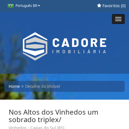
Favoritos (
0
)
Português BR
Toggl
navig
Home
Detalhe do Imóvel
Nos Altos dos Vinhedos um
sobrado triplex/
Vinhedos - Caxias do Sul (RS)