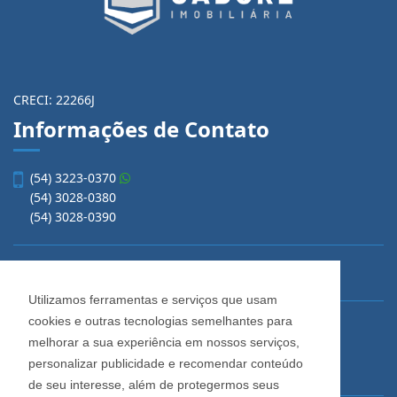
CRECI: 22266J
Informações de Contato
(54) 3223-0370
(54) 3028-0380
(54) 3028-0390
vendas@imobiliariacadore.com.br
Utilizamos ferramentas e serviços que usam
cookies e outras tecnologias semelhantes para
Imobiliária Cadore
melhorar a sua experiência em nossos serviços,
Rua Os Dezoito do Forte, 1622, Centro
personalizar publicidade e recomendar conteúdo
Caxias do Sul - Rio Grande do Sul
de seu interesse, além de protegermos seus