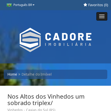
Favoritos (
0
)
Português BR
Toggl
navig
Home
Detalhe do Imóvel
Nos Altos dos Vinhedos um
sobrado triplex/
Vinhedos - Caxias do Sul (RS)