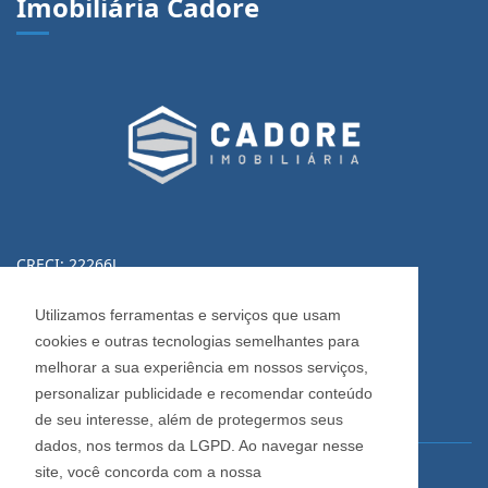
Imobiliária Cadore
CRECI: 22266J
Informações de Contato
Utilizamos ferramentas e serviços que usam
cookies e outras tecnologias semelhantes para
(54) 3223-0370
melhorar a sua experiência em nossos serviços,
(54) 3028-0380
personalizar publicidade e recomendar conteúdo
(54) 3028-0390
de seu interesse, além de protegermos seus
dados, nos termos da LGPD. Ao navegar nesse
site, você concorda com a nossa
vendas@imobiliariacadore.com.br