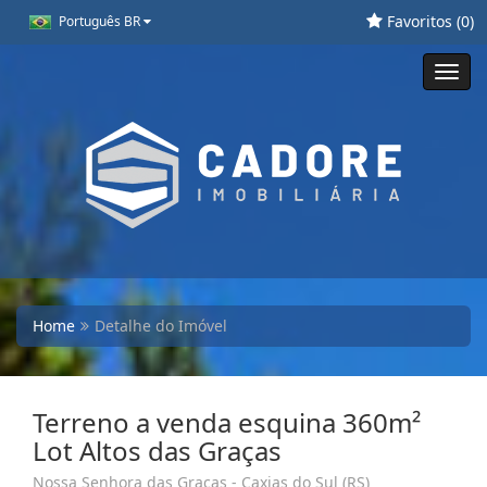
Favoritos (
0
)
Português BR
Toggl
navig
Home
Detalhe do Imóvel
Terreno a venda esquina 360m²
Lot Altos das Graças
Nossa Senhora das Graças - Caxias do Sul (RS)