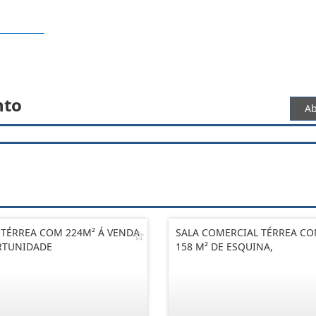
nto
Ab
 TÉRREA COM 224M² Á VENDA
SALA COMERCIAL TÉRREA C
RTUNIDADE
158 M² DE ESQUINA,