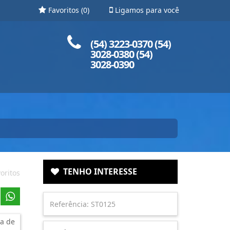
Favoritos (
0
)
Ligamos para você
Ligue para nós!
(54) 3223-0370 (54)
3028-0380 (54)
3028-0390
TENHO INTERESSE
oritos
a de