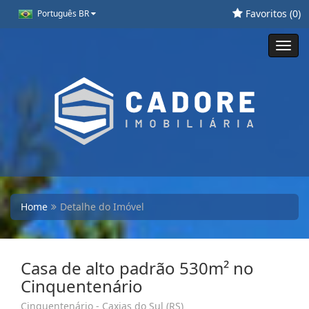
Favoritos (
0
)
Português BR
Toggl
navig
Home
Detalhe do Imóvel
Casa de alto padrão 530m² no
Cinquentenário
Cinquentenário - Caxias do Sul (RS)