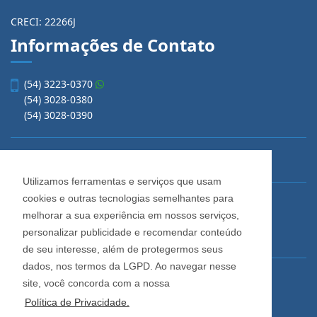
CRECI: 22266J
Informações de Contato
(54) 3223-0370
(54) 3028-0380
(54) 3028-0390
vendas@imobiliariacadore.com.br
Utilizamos ferramentas e serviços que usam
cookies e outras tecnologias semelhantes para
Imobiliária Cadore
melhorar a sua experiência em nossos serviços,
Rua Os Dezoito do Forte, 1622, Centro
personalizar publicidade e recomendar conteúdo
Caxias do Sul - Rio Grande do Sul
de seu interesse, além de protegermos seus
dados, nos termos da LGPD. Ao navegar nesse
Horário de Atendimento
site, você concorda com a nossa
De segunda a sexta-feira
Política de Privacidade.
Das 08:30 às 12:00 e das 13:30 às 18:00