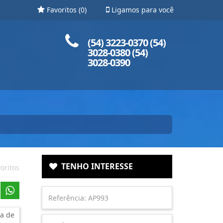
Favoritos (
0
)
Ligamos para você
Ligue para nós!
(54) 3223-0370 (54)
3028-0380 (54)
3028-0390
TENHO INTERESSE
oritos
a de