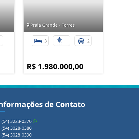
Praia Grande - Torres
1
3
1
2
R$ 1.980.000,00
nformações de Contato
(54) 3223-0370
(54) 3028-0380
(54) 3028-0390