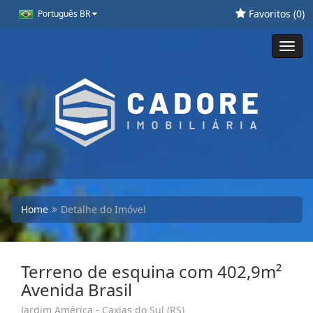
Favoritos (
0
)
Português BR
Toggl
navig
Home
Detalhe do Imóvel
Terreno de esquina com 402,9m²
Avenida Brasil
Jardim América - Caxias do Sul (RS)