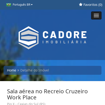
Favoritos (
0
)
Português BR
Toggl
navig
Home
Detalhe do Imóvel
Sala aérea no Recreio Cruzeiro
Work Place
Pio X - Caxias do Sul (RS)