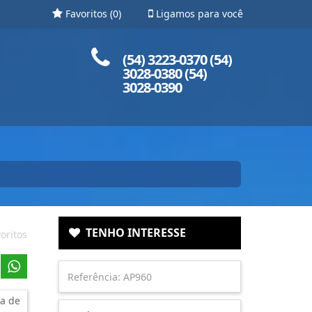
Favoritos (
0
)
Ligamos para você
Ligue para nós!
(54) 3223-0370 (54)
3028-0380 (54)
3028-0390
TENHO INTERESSE
oritos
a de