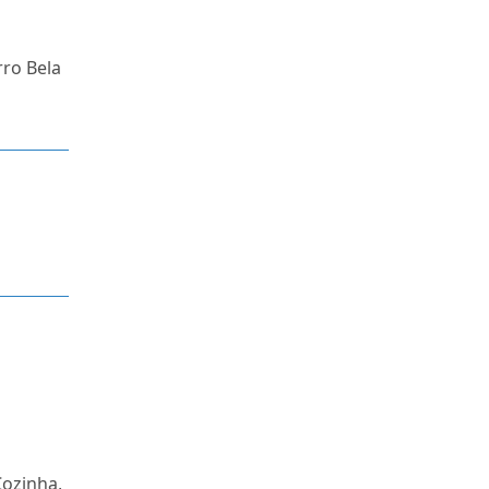
rro Bela
Cozinha,