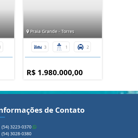
Praia Grande - Torres
1
3
1
2
R$ 1.980.000,00
nformações de Contato
(54) 3223-0370
(54) 3028-0380