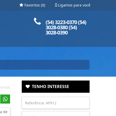
Favoritos (
0
)
Ligamos para você
Ligue para nós!
(54) 3223-0370 (54)
3028-0380 (54)
3028-0390
TENHO INTERESSE
oritos
a de