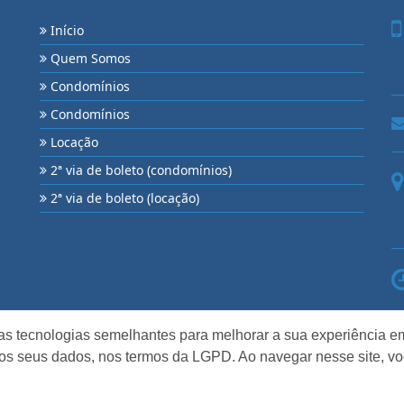
Início
Quem Somos
Condomínios
Condomínios
Locação
2ª via de boleto (condomínios)
2ª via de boleto (locação)
as tecnologias semelhantes para melhorar a sua experiência em
os seus dados, nos termos da LGPD. Ao navegar nesse site, v
eitos reservados