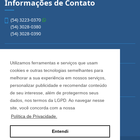
Informações de Contato
(54) 3223-0370
(54) 3028-0380
(54) 3028-0390
vendas@imobiliariacadore.com.br
Utilizamos ferramentas e serviços que usam
cookies e outras tecnologias semelhantes para
Imobiliária Cadore
melhorar a sua experiência em nossos serviços,
Rua Os Dezoito do Forte, 1622, Centro
personalizar publicidade e recomendar conteúdo
Caxias do Sul - Rio Grande do Sul
de seu interesse, além de protegermos seus
dados, nos termos da LGPD. Ao navegar nesse
Horário de Atendimento
site, você concorda com a nossa
De segunda a sexta-feira
Política de Privacidade.
Das 08:30 às 12:00 e das 13:30 às 18:00
Entendi