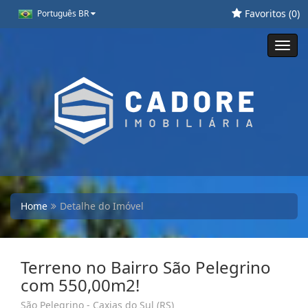
Favoritos (
0
)
Português BR
Toggl
navig
Home
Detalhe do Imóvel
Terreno no Bairro São Pelegrino
com 550,00m2!
São Pelegrino - Caxias do Sul (RS)