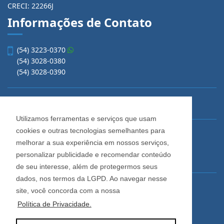
CRECI: 22266J
Informações de Contato
(54) 3223-0370
(54) 3028-0380
(54) 3028-0390
vendas@imobiliariacadore.com.br
Utilizamos ferramentas e serviços que usam
cookies e outras tecnologias semelhantes para
Imobiliária Cadore
melhorar a sua experiência em nossos serviços,
Rua Os Dezoito do Forte, 1622, Centro
personalizar publicidade e recomendar conteúdo
Caxias do Sul - Rio Grande do Sul
de seu interesse, além de protegermos seus
dados, nos termos da LGPD. Ao navegar nesse
Horário de Atendimento
site, você concorda com a nossa
De segunda a sexta-feira
Política de Privacidade.
Das 08:30 às 12:00 e das 13:30 às 18:00