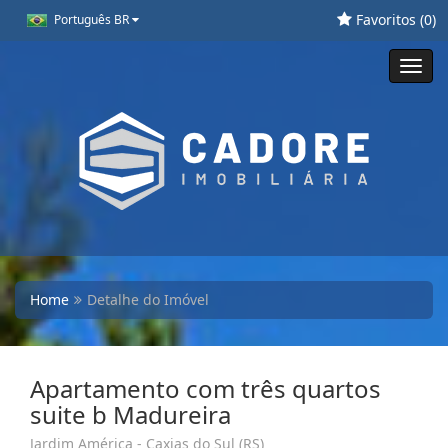
Favoritos (
0
)
Português BR
Toggl
navig
Home
Detalhe do Imóvel
Apartamento com três quartos
suite b Madureira
Jardim América - Caxias do Sul (RS)