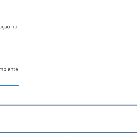
ução no
ambiente