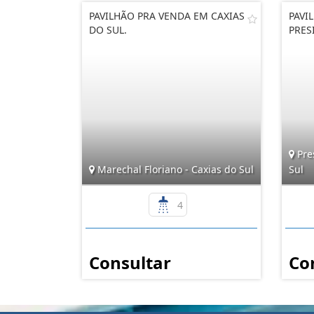
PAVILHÃO PRA VENDA EM CAXIAS
PAVI
DO SUL.
PRES
Pres
Marechal Floriano - Caxias do Sul
Sul
4
Consultar
Co