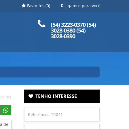
Favoritos (
0
)
Ligamos para você
Ligue para nós!
(54) 3223-0370 (54)
3028-0380 (54)
3028-0390
TENHO INTERESSE
oritos
a de