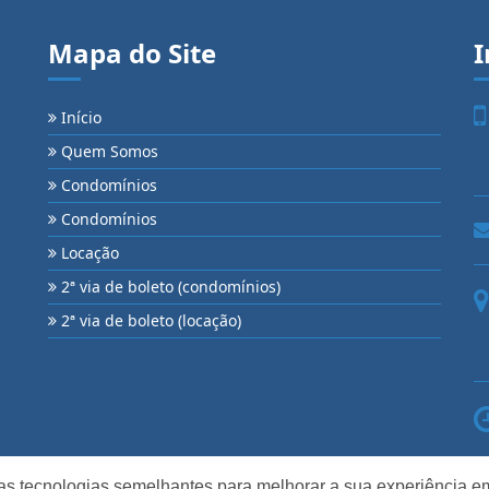
Mapa do Site
I
Início
Quem Somos
Condomínios
Condomínios
Locação
2ª via de boleto (condomínios)
2ª via de boleto (locação)
as tecnologias semelhantes para melhorar a sua experiência em