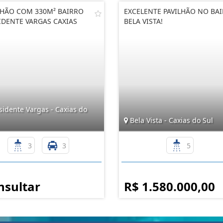
LHÃO COM 330M² BAIRRO
EXCELENTE PAVILHÃO NO BA
IDENTE VARGAS CAXIAS
BELA VISTA!
idente Vargas - Caxias do
Bela Vista - Caxias do Sul
3
3
5
nsultar
R$ 1.580.000,00