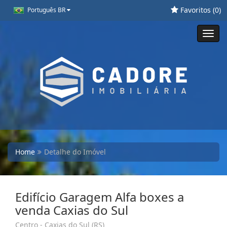
Favoritos (
0
)
Português BR
Toggl
navig
Home
Detalhe do Imóvel
Edifício Garagem Alfa boxes a
venda Caxias do Sul
Centro - Caxias do Sul (RS)