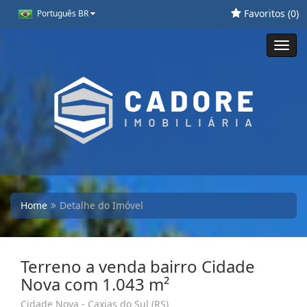
Favoritos (
0
)
Português BR
Toggl
navig
Home
Detalhe do Imóvel
Terreno a venda bairro Cidade
Nova com 1.043 m²
Cidade Nova - Caxias do Sul (RS)