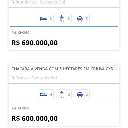
Brandalise - Caxias do Sul
0
0
0
Ref. CH0030
R$ 690.000,00
CHACARA A VENDA COM 5 HECTARES EM CRIUVA CXS
Criúva - Caxias do Sul
4
2
2
Ref. CH0038
R$ 600.000,00