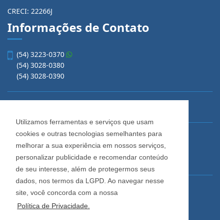
CRECI: 22266J
Informações de Contato
(54) 3223-0370
(54) 3028-0380
(54) 3028-0390
vendas@imobiliariacadore.com.br
Utilizamos ferramentas e serviços que usam
cookies e outras tecnologias semelhantes para
Imobiliária Cadore
melhorar a sua experiência em nossos serviços,
Rua Os Dezoito do Forte, 1622, Centro
personalizar publicidade e recomendar conteúdo
Caxias do Sul - Rio Grande do Sul
de seu interesse, além de protegermos seus
dados, nos termos da LGPD. Ao navegar nesse
Horário de Atendimento
site, você concorda com a nossa
De segunda a sexta-feira
Política de Privacidade.
Das 08:30 às 12:00 e das 13:30 às 18:00