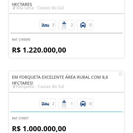
HECTARES
Vila Seca - Caxias do Sul
3
2
0
Ref. CH0045
R$ 1.220.000,00
EM FORQUETA EXCELENTE ÁREA RURAL COM 8,6
HECTARES!
Forqueta - Caxias do Sul
2
1
0
Ref. CH007
R$ 1.000.000,00