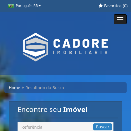
Favoritos (
0
)
Português BR
Toggl
navig
Home
Resultado da Busca
Encontre seu
Imóvel
Busca
Buscar